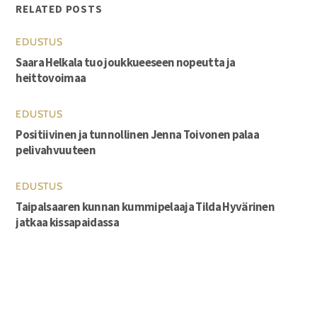
RELATED POSTS
EDUSTUS
Saara Helkala tuo joukkueeseen nopeutta ja
heittovoimaa
EDUSTUS
Positiivinen ja tunnollinen Jenna Toivonen palaa
pelivahvuuteen
EDUSTUS
Taipalsaaren kunnan kummipelaaja Tilda Hyvärinen
jatkaa kissapaidassa