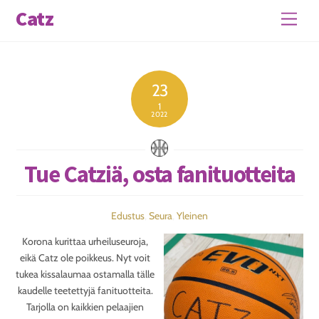
Skip
Catz
Men
to
content
23
1
2022
Tue Catziä, osta fanituotteita
Edustus
,
Seura
,
Yleinen
Korona kurittaa urheiluseuroja,
eikä Catz ole poikkeus. Nyt voit
tukea kissalaumaa ostamalla tälle
kaudelle teetettyjä fanituotteita.
Tarjolla on kaikkien pelaajien