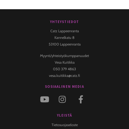
YHTEYSTIEDOT
Back
To
Catz Lappeenranta
Top
Kannelkatu 8
53100 Lappeenranta
Myynti/yhteistyökumppanuudet
Vesa Kuitikka
050 379 4863
vesa.kuitikka@catz.fi
SOSIAALINEN MEDIA
YLEISTÄ
Tietosuojaseloste