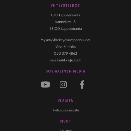
YHTEYSTIEDOT
Back
To
Catz Lappeenranta
Top
Kannelkatu 8
53100 Lappeenranta
Myynti/yhteistyökumppanuudet
Vesa Kuitikka
050 379 4863
vesa.kuitikka@catz.fi
SOSIAALINEN MEDIA
YLEISTÄ
Tietosuojaseloste
SIVUT
Edustus