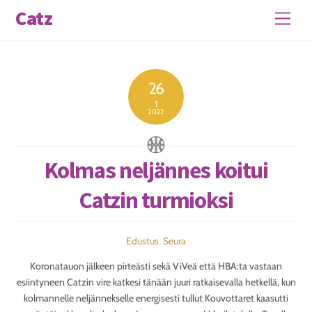
Skip
Catz
Men
to
content
26
1
2022
Kolmas neljännes koitui
Catzin turmioksi
Edustus
,
Seura
Koronatauon jälkeen pirteästi sekä ViVeä että HBA:ta vastaan
esiintyneen Catzin vire katkesi tänään juuri ratkaisevalla hetkellä, kun
kolmannelle neljännekselle energisesti tullut Kouvottaret kaasutti