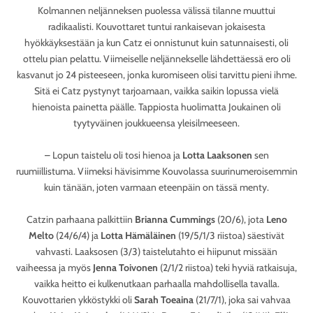
Kolmannen neljänneksen puolessa välissä tilanne muuttui
radikaalisti. Kouvottaret tuntui rankaisevan jokaisesta
hyökkäyksestään ja kun Catz ei onnistunut kuin satunnaisesti, oli
ottelu pian pelattu. Viimeiselle neljännekselle lähdettäessä ero oli
kasvanut jo 24 pisteeseen, jonka kuromiseen olisi tarvittu pieni ihme.
Sitä ei Catz pystynyt tarjoamaan, vaikka saikin lopussa vielä
hienoista painetta päälle. Tappiosta huolimatta Joukainen oli
tyytyväinen joukkueensa yleisilmeeseen.
– Lopun taistelu oli tosi hienoa ja
Lotta Laaksonen
sen
ruumiillistuma. Viimeksi hävisimme Kouvolassa suurinumeroisemmin
kuin tänään, joten varmaan eteenpäin on tässä menty.
Catzin parhaana palkittiin
Brianna Cummings
(20/6), jota
Leno
Melto
(24/6/4) ja
Lotta Hämäläinen
(19/5/1/3 riistoa) säestivät
vahvasti. Laaksosen (3/3) taistelutahto ei hiipunut missään
vaiheessa ja myös
Jenna Toivonen
(2/1/2 riistoa) teki hyviä ratkaisuja,
vaikka heitto ei kulkenutkaan parhaalla mahdollisella tavalla.
Kouvottarien ykköstykki oli
Sarah Toeaina
(21/7/1), joka sai vahvaa