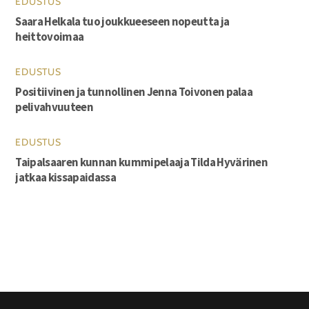
EDUSTUS
Saara Helkala tuo joukkueeseen nopeutta ja
heittovoimaa
EDUSTUS
Positiivinen ja tunnollinen Jenna Toivonen palaa
pelivahvuuteen
EDUSTUS
Taipalsaaren kunnan kummipelaaja Tilda Hyvärinen
jatkaa kissapaidassa