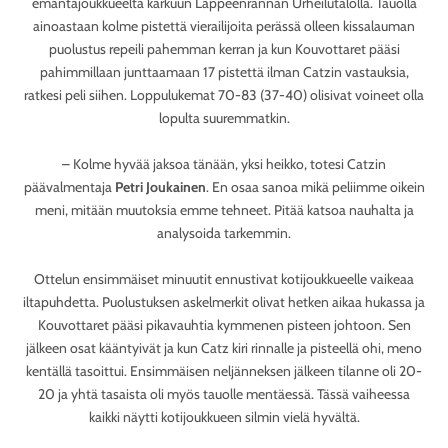
emäntäjoukkueelta karkuun Lappeenrannan Urheilutalolla. Tauolla
ainoastaan kolme pistettä vierailijoita perässä olleen kissalauman
puolustus repeili pahemman kerran ja kun Kouvottaret pääsi
pahimmillaan junttaamaan 17 pistettä ilman Catzin vastauksia,
ratkesi peli siihen. Loppulukemat 70-83 (37-40) olisivat voineet olla
lopulta suuremmatkin.
– Kolme hyvää jaksoa tänään, yksi heikko, totesi Catzin
päävalmentaja
Petri Joukainen
. En osaa sanoa mikä peliimme oikein
meni, mitään muutoksia emme tehneet. Pitää katsoa nauhalta ja
analysoida tarkemmin.
Ottelun ensimmäiset minuutit ennustivat kotijoukkueelle vaikeaa
iltapuhdetta. Puolustuksen askelmerkit olivat hetken aikaa hukassa ja
Kouvottaret pääsi pikavauhtia kymmenen pisteen johtoon. Sen
jälkeen osat kääntyivät ja kun Catz kiri rinnalle ja pisteellä ohi, meno
kentällä tasoittui. Ensimmäisen neljänneksen jälkeen tilanne oli 20-
20 ja yhtä tasaista oli myös tauolle mentäessä. Tässä vaiheessa
kaikki näytti kotijoukkueen silmin vielä hyvältä.