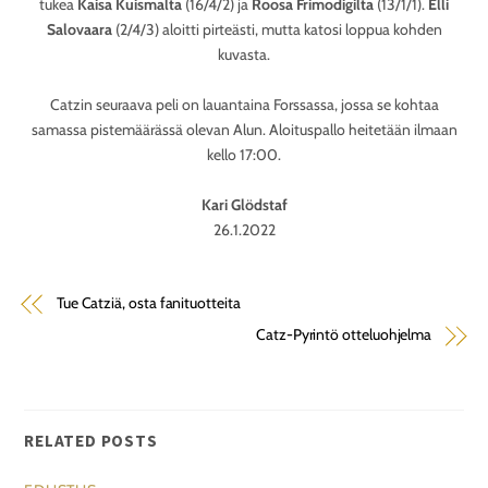
tukea
Kaisa Kuismalta
(16/4/2) ja
Roosa Frimodigilta
(13/1/1).
Elli
Salovaara
(2/4/3) aloitti pirteästi, mutta katosi loppua kohden
kuvasta.
Catzin seuraava peli on lauantaina Forssassa, jossa se kohtaa
samassa pistemäärässä olevan Alun. Aloituspallo heitetään ilmaan
kello 17:00.
Kari Glödstaf
26.1.2022
Tue Catziä, osta fanituotteita
Catz-Pyrintö otteluohjelma
RELATED POSTS