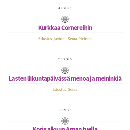
4.2.2025
Kurkkaa Cornereihin
Edustus
,
Juniorit
,
Seura
,
Yleinen
11.1.2025
Lasten liikuntapäivässä menoa ja meininkiä
Edustus
,
Seura
8.1.2025
Koris alkuun Aspan tuella