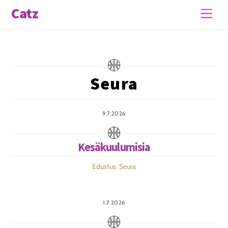
Skip
Catz
Men
to
content
Seura
9.7.2026
Kesäkuulumisia
Edustus
,
Seura
1.7.2026