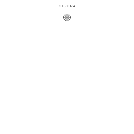
10.3.2024
Matti Moilanen – mies ja valokuvakamera
Edustus
,
Seura
,
Yleinen
2.12.2023
Catzin ikkunassa on valo
Seura
12.11.2023
Catz selvään kotivoittoon Helmi Basketista