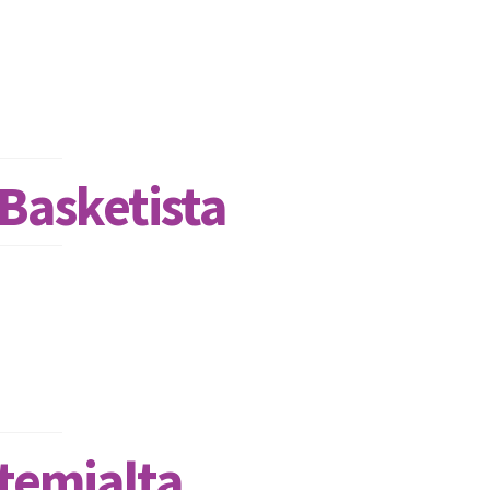
 Basketista
atemialta