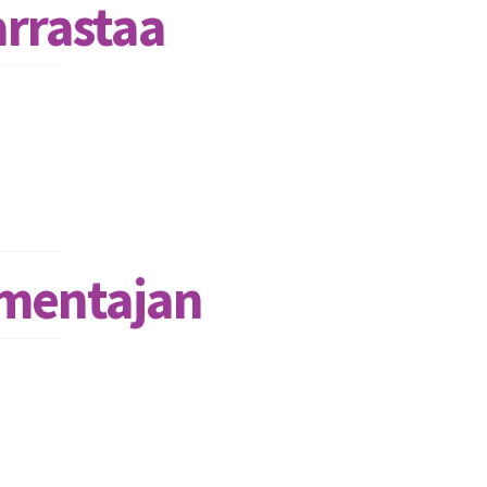
arrastaa
almentajan