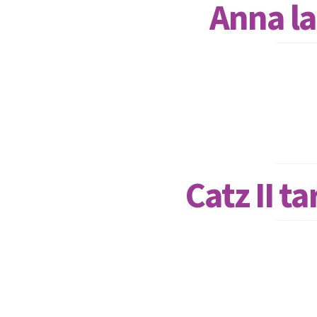
Anna la
Catz II t