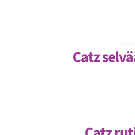
Catz selvä
Catz rut