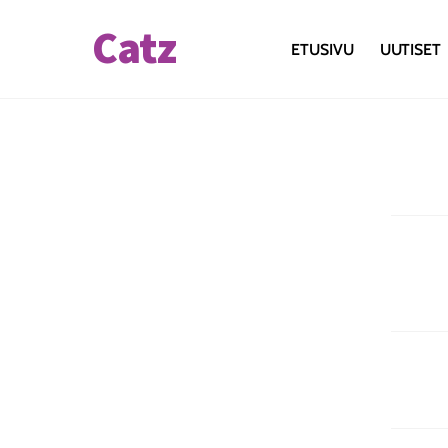
Skip
Catz
to
ETUSIVU
UUTISET
content