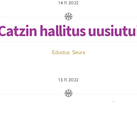
14.11.2022
Catzin hallitus uusiutu
Edustus
,
Seura
13.11.2022
ipui viimeisellä neljän
Edustus
,
Seura