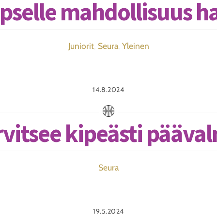
pselle mahdollisuus h
Juniorit
,
Seura
,
Yleinen
14.8.2024
arvitsee kipeästi pääv
Seura
19.5.2024