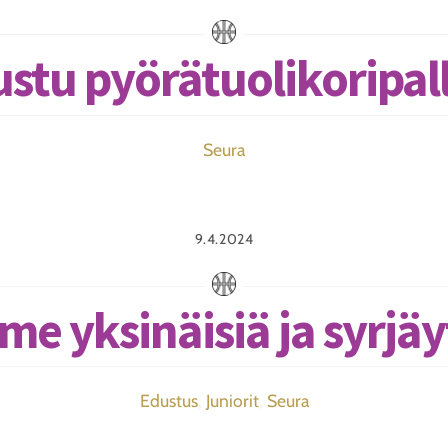
ustu pyörätuolikoripal
Seura
9.4.2024
e yksinäisiä ja syrjäy
Edustus
,
Juniorit
,
Seura