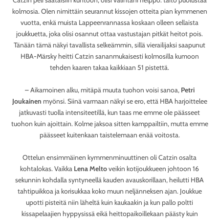
kolmosia. Olen nimittäin seurannut kissojen otteita pian kymmenen
vuotta, enkä muista Lappeenrannassa koskaan olleen sellaista
joukkuetta, joka olisi osannut ottaa vastustajan pitkät heitot pois.
Tänään tämä näkyi tavallista selkeämmin, sillä vierailijaksi saapunut
HBA-Märsky heitti Catzin sananmukaisesti kolmosilla kumoon
tehden kaaren takaa kaikkiaan 51 pistettä.
– Aikamoinen alku, mitäpä muuta tuohon voisi sanoa,
Petri
Joukainen
myönsi. Siinä varmaan näkyi se ero, että HBA harjoittelee
jatkuvasti tuolla intensiteetillä, kun taas me emme ole päässeet
tuohon kuin ajoittain. Kolme jaksoa sitten kamppailtiin, mutta emme
päässeet kuitenkaan taistelemaan enää voitosta.
Ottelun ensimmäinen kymmenminuuttinen oli Catzin osalta
kohtalokas. Vaikka
Lena Melto
veikin kotijoukkueen johtoon 16
sekunnin kohdalla syntyneellä kauden avauskorillaan, heilutti HBA
tahtipuikkoa ja korisukkaa koko muun neljänneksen ajan. Joukkue
upotti pisteitä niin läheltä kuin kaukaakin ja kun pallo poltti
kissapelaajien hyppysissä eikä heittopaikoillekaan päästy kuin