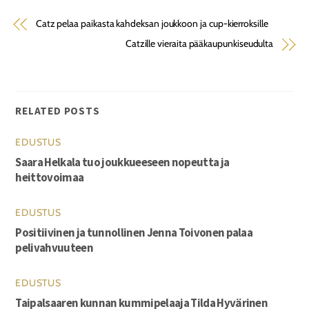
Catz pelaa paikasta kahdeksan joukkoon ja cup-kierroksille
Catzille vieraita pääkaupunkiseudulta
RELATED POSTS
EDUSTUS
Saara Helkala tuo joukkueeseen nopeutta ja
heittovoimaa
EDUSTUS
Positiivinen ja tunnollinen Jenna Toivonen palaa
pelivahvuuteen
EDUSTUS
Taipalsaaren kunnan kummipelaaja Tilda Hyvärinen