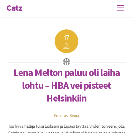
Skip
Catz
Men
to
content
17
11
2021
Lena Melton paluu oli laiha
lohtu – HBA vei pisteet
Helsinkiin
Edustus
,
Seura
Jos hyvä haltija tulisi luokseni ja lupaisi täyttää yhden toiveeni, jolla
Catzin peli saataisiin kuntoon, olisi valintani helppo: taito puolustaa