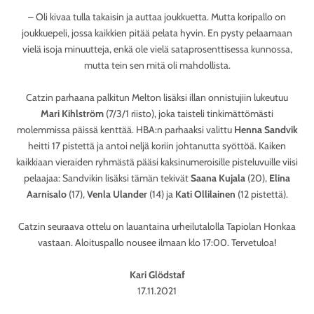
– Oli kivaa tulla takaisin ja auttaa joukkuetta. Mutta koripallo on
joukkuepeli, jossa kaikkien pitää pelata hyvin. En pysty pelaamaan
vielä isoja minuutteja, enkä ole vielä sataprosenttisessa kunnossa,
mutta tein sen mitä oli mahdollista.
Catzin parhaana palkitun Melton lisäksi illan onnistujiin lukeutuu
Mari Kihlström
(7/3/1 riisto), joka taisteli tinkimättömästi
molemmissa päissä kenttää. HBA:n parhaaksi valittu
Henna Sandvik
heitti 17 pistettä ja antoi neljä koriin johtanutta syöttöä. Kaiken
kaikkiaan vieraiden ryhmästä pääsi kaksinumeroisille pisteluvuille viisi
pelaajaa: Sandvikin lisäksi tämän tekivät
Saana Kujala
(20),
Elina
Aarnisalo
(17),
Venla Ulander
(14) ja
Kati Ollilainen
(12 pistettä).
Catzin seuraava ottelu on lauantaina urheilutalolla Tapiolan Honkaa
vastaan. Aloituspallo nousee ilmaan klo 17:00. Tervetuloa!
Kari Glödstaf
17.11.2021