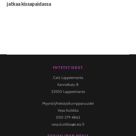
jatkaa kissapaidassa
YHTEYSTIEDOT
Back
To
Catz Lappeenranta
Top
Kannelkatu 8
53100 Lappeenranta
Myynti/yhteistyökumppanuudet
Vesa Kuitikka
050 379 4863
vesa.kuitikka@catz.fi
SOSIAALINEN MEDIA