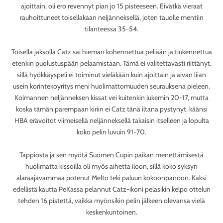
ajoittain, oli ero revennyt pian jo 15 pisteeseen. Eivätkä vieraat
rauhoittuneet toisellakaan neljänneksellä, joten tauolle mentiin
tilanteessa 35-54.
Toisella jaksolla Catz sai hieman kohennettua peliään ja tiukennettua
etenkin puolustuspään pelaamistaan. Tämä ei valitettavasti riittänyt,
sillä hyökkäyspeli ei toiminut vieläkään kuin ajoittain ja aivan liian
usein korintekoyritys meni huolimattomuuden seurauksena pieleen.
Kolmannen neljänneksen kissat vei kuitenkin lukemin 20-17, mutta
koska tämän parempaan kiriin ei Catz tänä iltana pystynyt, käänsi
HBA erävoitot viimeisellä neljänneksellä takaisin itselleen ja lopulta
koko pelin luvuin 91-70.
Tappiosta ja sen myötä Suomen Cupin paikan menettämisestä
huolimatta kissoilla oli myös aihetta iloon, sillä koko syksyn
alaraajavammaa potenut Melto teki paluun kokoonpanoon. Kaksi
edellistä kautta PeKassa pelannut Catz-ikoni pelasikin kelpo ottelun
tehden 16 pistettä, vaikka myönsikin pelin jälkeen olevansa vielä
keskenkuntoinen.