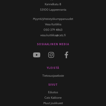
Top
Kannelkatu 8
53100 Lappeenranta
Myynti/yhteistyökumppanuudet
Vesa Kuitikka
050 379 4863
vesa.kuitikka@catz.fi
SOSIAALINEN MEDIA
YLEISTÄ
Tietosuojaseloste
SIVUT
Edustus
Catz Kakkone
Muut joukkueet