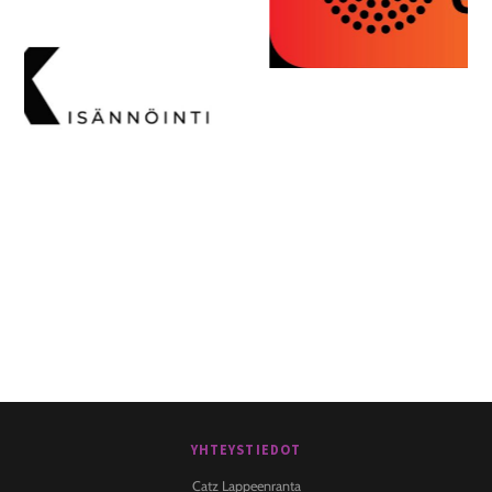
YHTEYSTIEDOT
Back
To
Catz Lappeenranta