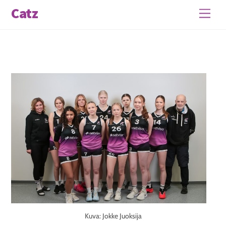
Skip
Catz
Men
to
content
Kuva: Jokke Juoksija