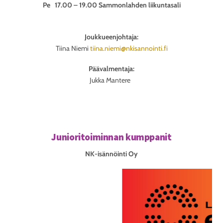
Pe 17.00 – 19.00 Sammonlahden liikuntasali
Joukkueenjohtaja:
Tiina Niemi
tiina.niemi@nkisannointi.fi
Päävalmentaja:
Jukka Mantere
Junioritoiminnan kumppanit
NK-isännöinti Oy