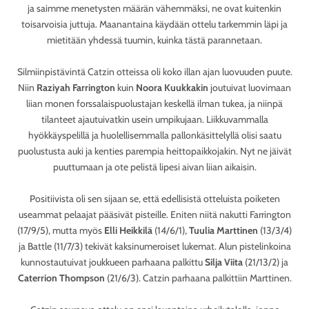
ja saimme menetysten määrän vähemmäksi, ne ovat kuitenkin
toisarvoisia juttuja. Maanantaina käydään ottelu tarkemmin läpi ja
mietitään yhdessä tuumin, kuinka tästä parannetaan.
Silmiinpistävintä Catzin otteissa oli koko illan ajan luovuuden puute.
Niin
Raziyah Farrington
kuin
Noora Kuukkakin
joutuivat luovimaan
liian monen forssalaispuolustajan keskellä ilman tukea, ja niinpä
tilanteet ajautuivatkin usein umpikujaan. Liikkuvammalla
hyökkäyspelillä ja huolellisemmalla pallonkäsittelyllä olisi saatu
puolustusta auki ja kenties parempia heittopaikkojakin. Nyt ne jäivät
puuttumaan ja ote pelistä lipesi aivan liian aikaisin.
Positiivista oli sen sijaan se, että edellisistä otteluista poiketen
useammat pelaajat pääsivät pisteille. Eniten niitä nakutti Farrington
(17/9/5), mutta myös
Elli Heikkilä
(14/6/1),
Tuulia Marttinen
(13/3/4)
ja Battle (11/7/3) tekivät kaksinumeroiset lukemat. Alun pistelinkoina
kunnostautuivat joukkueen parhaana palkittu
Silja Viita
(21/13/2) ja
Caterrion Thompson
(21/6/3). Catzin parhaana palkittiin Marttinen.