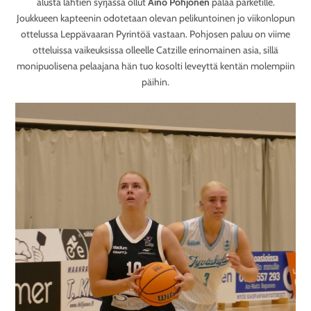
alusta lähtien syrjässä ollut
Aino Pohjonen
palaa parketille.
Joukkueen kapteenin odotetaan olevan pelikuntoinen jo viikonlopun
ottelussa Leppävaaran Pyrintöä vastaan. Pohjosen paluu on viime
otteluissa vaikeuksissa olleelle Catzille erinomainen asia, sillä
monipuolisena pelaajana hän tuo kosolti leveyttä kentän molempiin
päihin.