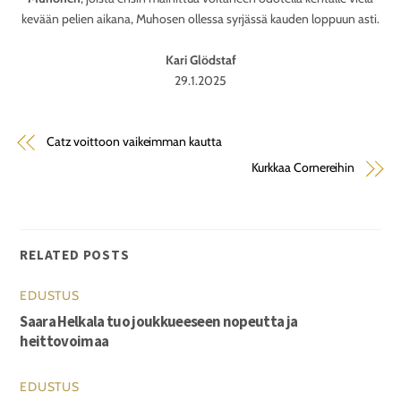
kevään pelien aikana, Muhosen ollessa syrjässä kauden loppuun asti.
Kari Glödstaf
29.1.2025
Catz voittoon vaikeimman kautta
Kurkkaa Cornereihin
RELATED POSTS
EDUSTUS
Saara Helkala tuo joukkueeseen nopeutta ja
heittovoimaa
EDUSTUS