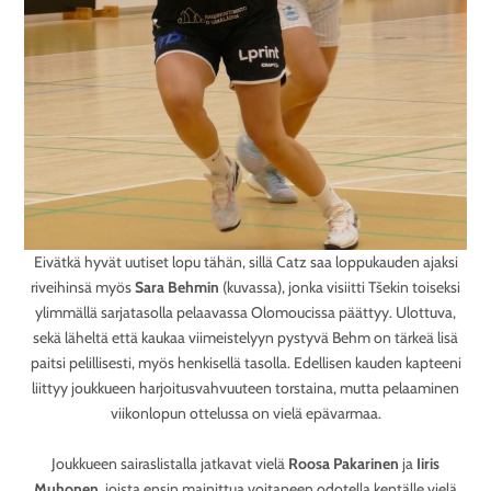
Eivätkä hyvät uutiset lopu tähän, sillä Catz saa loppukauden ajaksi
riveihinsä myös
Sara Behmin
(kuvassa), jonka visiitti Tšekin toiseksi
ylimmällä sarjatasolla pelaavassa Olomoucissa päättyy. Ulottuva,
sekä läheltä että kaukaa viimeistelyyn pystyvä Behm on tärkeä lisä
paitsi pelillisesti, myös henkisellä tasolla. Edellisen kauden kapteeni
liittyy joukkueen harjoitusvahvuuteen torstaina, mutta pelaaminen
viikonlopun ottelussa on vielä epävarmaa.
Joukkueen sairaslistalla jatkavat vielä
Roosa Pakarinen
ja
Iiris
Muhonen
, joista ensin mainittua voitaneen odotella kentälle vielä