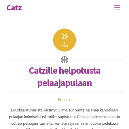
Skip
Catz
Men
to
content
29
1
2025
Catzille helpotusta
pelaajapulaan
Edustus
Loukkaantumisista kärsinyt, viime sunnuntaina enää kahdeksan
pelaajan kokoiseksi ryhmäksi supistunut Catz saa viimeinkin iloisia
uutisia pelaajarintamalta, kun alaraajavamman vuoksi joulukuun