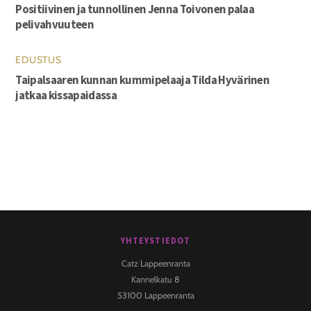
Positiivinen ja tunnollinen Jenna Toivonen palaa
pelivahvuuteen
EDUSTUS
Taipalsaaren kunnan kummipelaaja Tilda Hyvärinen
jatkaa kissapaidassa
YHTEYSTIEDOT
Back
To
Catz Lappeenranta
Top
Kannelkatu 8
53100 Lappeenranta