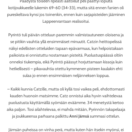
Päädystä toiseen ripeästi aaltoillut peli päättyi lopulta
kotijoukkueelle lukemin 69-60 (34-33), mutta sitä ennen fanien oli
pureskeltava kynsi jos toinenkin, ennen kuin sarjapisteiden jääminen
Lappeenrantaan realisoitui.
Pyrintö tuli päivän otteluun paremmin valmistautuneen oloisena ja
se pitikin vauhtia yllä ensimmäiset minuutit. Catzin heittopelissä
näkyi edellisten otteluiden tapaan epävarmuus, kun helpoistakaan
paikoista ei onnistuttu nostamaan pisteitä. Puolustuspäässä oltiin
onneksi tiukempia, eikä Pyrintö päässyt horjuttamaan kissoja kuin
hetkellisesti – pikavauhtia otettu kymmenen pisteen kaulakin ehti
sulaa jo ennen ensimmäisen neljänneksen loppua.
– Kaikki kunnia Catzille, mutta oli kyllä tosi vaikea peli, ehdottomasti
kauden huonoin matsimme. Catz onnistui aika hyvin vaihtelevaa
puolustusta käyttämällä syömään eväämme. 34 menetystä kertoo
aika paljon. Tosi ailahtelevaa, ei mahda mitään, Pyrinnön takapelaaja
ja joukkueensa parhaana palkittu
Anni Jämsä
summasi ottelun.
Jämsän puheissa on vinha perä, mutta kuten hän itsekin myönsi, ei