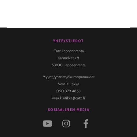
YHTEYSTIEDOT
Back
To
Catz Lappeenranta
Top
Kannelkatu 8
53100 Lappeenranta
Myynti/yhteistyökumppanuudet
Vesa Kuitikka
050 379 4863
vesa.kuitikka@catz.fi
SOSIAALINEN MEDIA