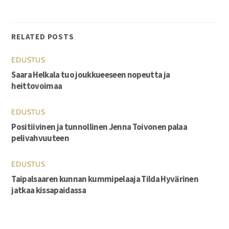
RELATED POSTS
EDUSTUS
Saara Helkala tuo joukkueeseen nopeutta ja
heittovoimaa
EDUSTUS
Positiivinen ja tunnollinen Jenna Toivonen palaa
pelivahvuuteen
EDUSTUS
Taipalsaaren kunnan kummipelaaja Tilda Hyvärinen
jatkaa kissapaidassa