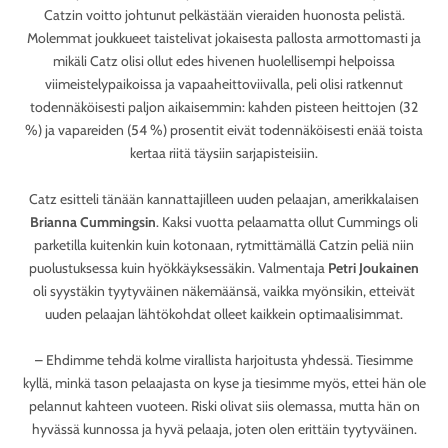
Catzin voitto johtunut pelkästään vieraiden huonosta pelistä.
Molemmat joukkueet taistelivat jokaisesta pallosta armottomasti ja
mikäli Catz olisi ollut edes hivenen huolellisempi helpoissa
viimeistelypaikoissa ja vapaaheittoviivalla, peli olisi ratkennut
todennäköisesti paljon aikaisemmin: kahden pisteen heittojen (32
%) ja vapareiden (54 %) prosentit eivät todennäköisesti enää toista
kertaa riitä täysiin sarjapisteisiin.
Catz esitteli tänään kannattajilleen uuden pelaajan, amerikkalaisen
Brianna Cummingsin
. Kaksi vuotta pelaamatta ollut Cummings oli
parketilla kuitenkin kuin kotonaan, rytmittämällä Catzin peliä niin
puolustuksessa kuin hyökkäyksessäkin. Valmentaja
Petri Joukainen
oli syystäkin tyytyväinen näkemäänsä, vaikka myönsikin, etteivät
uuden pelaajan lähtökohdat olleet kaikkein optimaalisimmat.
– Ehdimme tehdä kolme virallista harjoitusta yhdessä. Tiesimme
kyllä, minkä tason pelaajasta on kyse ja tiesimme myös, ettei hän ole
pelannut kahteen vuoteen. Riski olivat siis olemassa, mutta hän on
hyvässä kunnossa ja hyvä pelaaja, joten olen erittäin tyytyväinen.