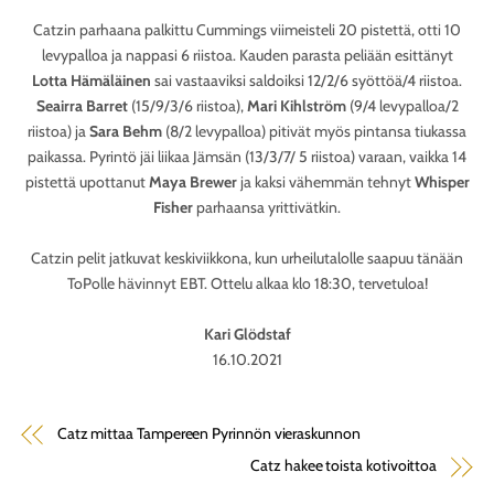
Catzin parhaana palkittu Cummings viimeisteli 20 pistettä, otti 10
levypalloa ja nappasi 6 riistoa. Kauden parasta peliään esittänyt
Lotta Hämäläinen
sai vastaaviksi saldoiksi 12/2/6 syöttöä/4 riistoa.
Seairra Barret
(15/9/3/6 riistoa),
Mari Kihlström
(9/4 levypalloa/2
riistoa) ja
Sara Behm
(8/2 levypalloa) pitivät myös pintansa tiukassa
paikassa. Pyrintö jäi liikaa Jämsän (13/3/7/ 5 riistoa) varaan, vaikka 14
pistettä upottanut
Maya Brewer
ja kaksi vähemmän tehnyt
Whisper
Fisher
parhaansa yrittivätkin.
Catzin pelit jatkuvat keskiviikkona, kun urheilutalolle saapuu tänään
ToPolle hävinnyt EBT. Ottelu alkaa klo 18:30, tervetuloa!
Kari Glödstaf
16.10.2021
Catz mittaa Tampereen Pyrinnön vieraskunnon
Catz hakee toista kotivoittoa