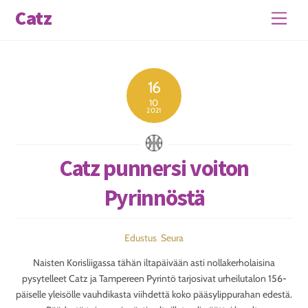
Skip
Catz
Men
to
content
16
10
2021
Catz punnersi voiton
Pyrinnöstä
Edustus
,
Seura
Naisten Korisliigassa tähän iltapäivään asti nollakerholaisina
pysytelleet Catz ja Tampereen Pyrintö tarjosivat urheilutalon 156-
päiselle yleisölle vauhdikasta viihdettä koko pääsylippurahan edestä.