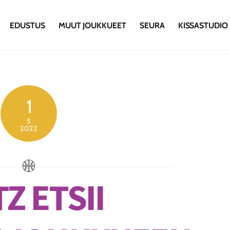
EDUSTUS
MUUT JOUKKUEET
SEURA
KISSASTUDIO
1
5
2022
Z ETSII