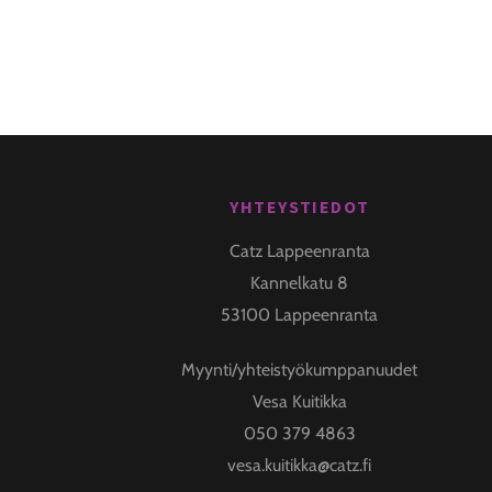
YHTEYSTIEDOT
Back
To
Catz Lappeenranta
Top
Kannelkatu 8
53100 Lappeenranta
Myynti/yhteistyökumppanuudet
Vesa Kuitikka
050 379 4863
vesa.kuitikka@catz.fi