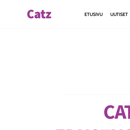
Skip
Catz
to
ETUSIVU
UUTISET
content
CAT