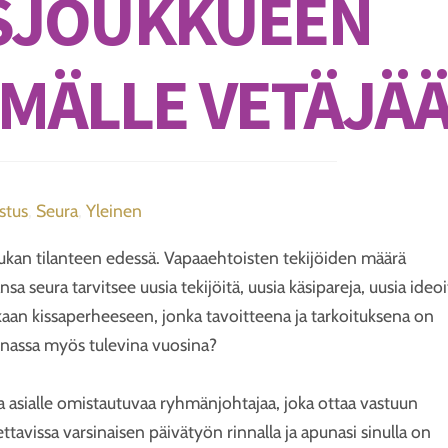
SJOUKKUEEN
MÄLLE VETÄJÄ
stus
,
Seura
,
Yleinen
iukan tilanteen edessä. Vapaaehtoisten tekijöiden määrä
 seura tarvitsee uusia tekijöitä, uusia käsipareja, uusia ideoi
aan kissaperheeseen, jonka tavoitteena ja tarkoituksena on
nnassa myös tulevina vuosina?
 asialle omistautuvaa ryhmänjohtajaa, joka ottaa vastuun
avissa varsinaisen päivätyön rinnalla ja apunasi sinulla on