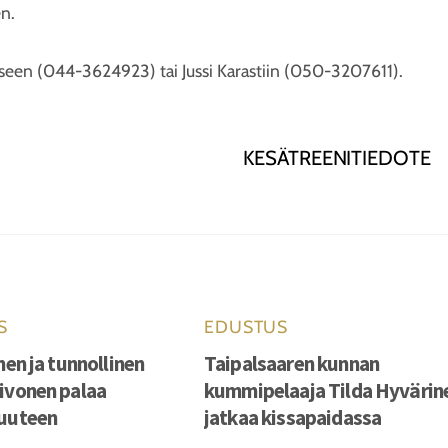
n.
alaiseen (044-3624923) tai Jussi Karastiin (050-3207611).
KESÄTREENITIEDOTE
S
EDUSTUS
nen ja tunnollinen
Taipalsaaren kunnan
ivonen palaa
kummipelaaja Tilda Hyvärin
vuuteen
jatkaa kissapaidassa