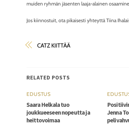
muiden ryhmän jäsenten laaja-alainen osaamine
Jos kiinnostuit, ota pikaisesti yhteyttä Tiina Ih
CATZ KIITTÄÄ
RELATED POSTS
EDUSTUS
EDUSTU
Saara Helkala tuo
Positiivi
joukkueeseen nopeutta ja
Jenna To
heittovoimaa
pelivah