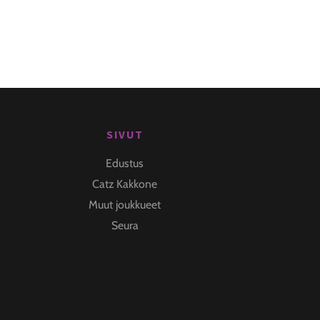
SIVUT
Edustus
Catz Kakkone
Muut joukkueet
Seura