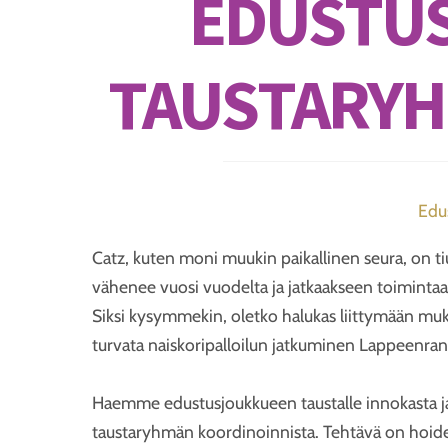
EDUSTU
TAUSTARYH
Edu
Catz, kuten moni muukin paikallinen seura, on t
vähenee vuosi vuodelta ja jatkaakseen toimintaansa
Siksi kysymmekin, oletko halukas liittymään muk
turvata naiskoripalloilun jatkuminen Lappeenra
Haemme edustusjoukkueen taustalle innokasta ja
taustaryhmän koordinoinnista. Tehtävä on hoidett