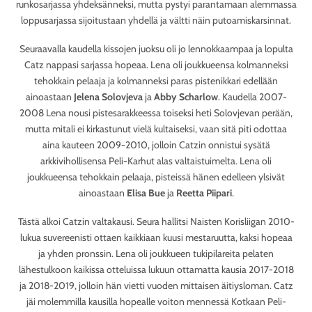
runkosarjassa yhdeksänneksi, mutta pystyi parantamaan alemmassa
loppusarjassa sijoitustaan yhdellä ja vältti näin putoamiskarsinnat.
Seuraavalla kaudella kissojen juoksu oli jo lennokkaampaa ja lopulta
Catz nappasi sarjassa hopeaa. Lena oli joukkueensa kolmanneksi
tehokkain pelaaja ja kolmanneksi paras pistenikkari edellään
ainoastaan
Jelena Solovjeva
ja
Abby Scharlow
. Kaudella 2007-
2008 Lena nousi pistesarakkeessa toiseksi heti Solovjevan perään,
mutta mitali ei kirkastunut vielä kultaiseksi, vaan sitä piti odottaa
aina kauteen 2009-2010, jolloin Catzin onnistui sysätä
arkkivihollisensa Peli-Karhut alas valtaistuimelta. Lena oli
joukkueensa tehokkain pelaaja, pisteissä hänen edelleen ylsivät
ainoastaan
Elisa Bue
ja
Reetta Piipari
.
Tästä alkoi Catzin valtakausi. Seura hallitsi Naisten Korisliigan 2010-
lukua suvereenisti ottaen kaikkiaan kuusi mestaruutta, kaksi hopeaa
ja yhden pronssin. Lena oli joukkueen tukipilareita pelaten
lähestulkoon kaikissa otteluissa lukuun ottamatta kausia 2017-2018
ja 2018-2019, jolloin hän vietti vuoden mittaisen äitiysloman. Catz
jäi molemmilla kausilla hopealle voiton mennessä Kotkaan Peli-