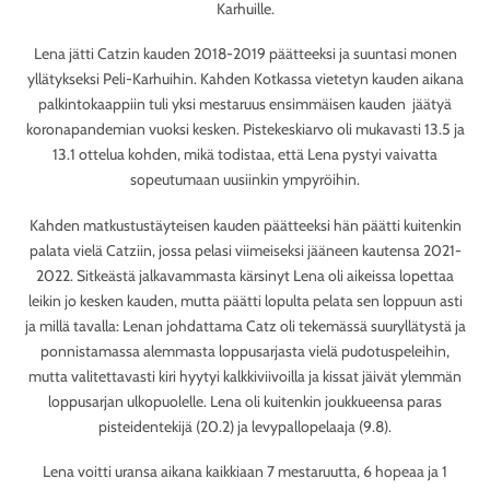
Karhuille.
Lena jätti Catzin kauden 2018-2019 päätteeksi ja suuntasi monen
yllätykseksi Peli-Karhuihin. Kahden Kotkassa vietetyn kauden aikana
palkintokaappiin tuli yksi mestaruus ensimmäisen kauden
jäätyä
koronapandemian vuoksi kesken. Pistekeskiarvo oli mukavasti 13.5 ja
13.1 ottelua kohden, mikä todistaa, että Lena pystyi vaivatta
sopeutumaan uusiinkin ympyröihin.
Kahden matkustustäyteisen kauden päätteeksi hän päätti kuitenkin
palata vielä Catziin, jossa pelasi viimeiseksi jääneen kautensa 2021-
2022. Sitkeästä jalkavammasta kärsinyt Lena oli aikeissa lopettaa
leikin jo kesken kauden, mutta päätti lopulta pelata sen loppuun asti
ja millä tavalla: Lenan johdattama Catz oli tekemässä suuryllätystä ja
ponnistamassa alemmasta loppusarjasta vielä pudotuspeleihin,
mutta valitettavasti kiri hyytyi kalkkiviivoilla ja kissat jäivät ylemmän
loppusarjan ulkopuolelle. Lena oli kuitenkin joukkueensa paras
pisteidentekijä (20.2) ja levypallopelaaja (9.8).
Lena voitti uransa aikana kaikkiaan 7 mestaruutta, 6 hopeaa ja 1