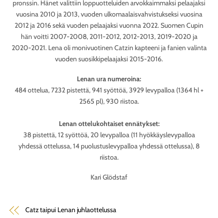
pronssin. Hänet valittiin loppuotteluiden arvokkaimmaksi pelaajaksi
vuosina 2010 ja 2013, vuoden ulkomaalaisvahvistukseksi vuosina
2012 ja 2016 sekä vuoden pelaajaksi vuonna 2022. Suomen Cupin
hän voitti 2007-2008, 2011-2012, 2012-2013, 2019-2020 ja
2020-2021. Lena oli monivuotinen Catzin kapteeni ja fanien valinta
vuoden suosikkipelaajaksi 2015-2016.
Lenan ura numeroina:
484 ottelua, 7232 pistettä, 941 syöttöä, 3929 levypalloa (1364 hl +
2565 pl), 930 riistoa.
Lenan ottelukohtaiset ennätykset:
38 pistettä, 12 syöttöä, 20 levypalloa (11 hyökkäyslevypalloa
yhdessä ottelussa, 14 puolustuslevypalloa yhdessä ottelussa), 8
riistoa.
Kari Glödstaf
Catz taipui Lenan juhlaottelussa