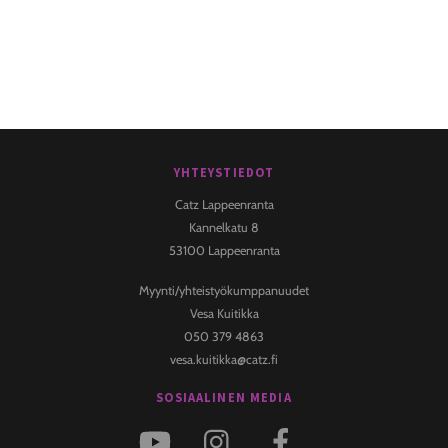
YHTEYSTIEDOT
Back
To
Catz Lappeenranta
Top
Kannelkatu 8
53100 Lappeenranta
Myynti/yhteistyökumppanuudet
Vesa Kuitikka
050 379 4863
vesa.kuitikka@catz.fi
SOSIAALINEN MEDIA