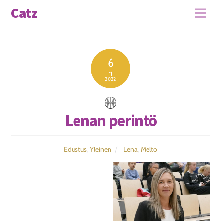
Skip
Catz
Men
to
content
6
11
2022
Lenan perintö
Edustus
,
Yleinen
Lena
,
Melto