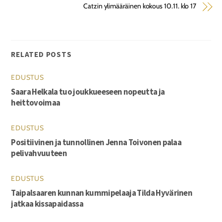
Catzin ylimääräinen kokous 10.11. klo 17
RELATED POSTS
EDUSTUS
Saara Helkala tuo joukkueeseen nopeutta ja
heittovoimaa
EDUSTUS
Positiivinen ja tunnollinen Jenna Toivonen palaa
pelivahvuuteen
EDUSTUS
Taipalsaaren kunnan kummipelaaja Tilda Hyvärinen
jatkaa kissapaidassa