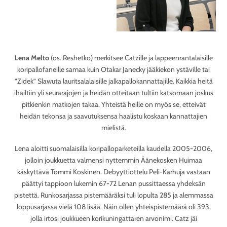
Lena Melto
(os. Reshetko) merkitsee Catzille ja lappeenrantalaisille
koripallofaneille samaa kuin Otakar Janecky jääkiekon ystäville tai
”Zidek” Slawuta lauritsalalaisille jalkapallokannattajille. Kaikkia heitä
ihailtiin yli seurarajojen ja heidän otteitaan tultiin katsomaan joskus
pitkienkin matkojen takaa. Yhteistä heille on myös se, etteivät
heidän tekonsa ja saavutuksensa haalistu koskaan kannattajien
mielistä.
Lena aloitti suomalaisilla koripalloparketeilla kaudella 2005-2006,
jolloin joukkuetta valmensi nyttemmin Äänekosken Huimaa
käskyttävä Tommi Koskinen. Debyyttiottelu Peli-Karhuja vastaan
päättyi tappioon lukemin 67-72 Lenan pussittaessa yhdeksän
pistettä. Runkosarjassa pistemääräksi tuli lopulta 285 ja alemmassa
loppusarjassa vielä 108 lisää. Näin ollen yhteispistemäärä oli 393,
jolla irtosi joukkueen korikuningattaren arvonimi. Catz jäi