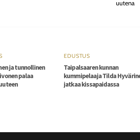
uutena
S
EDUSTUS
nen ja tunnollinen
Taipalsaaren kunnan
ivonen palaa
kummipelaaja Tilda Hyvärin
vuuteen
jatkaa kissapaidassa