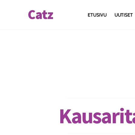
Skip
Catz
to
ETUSIVU
UUTISET
content
Kausarit