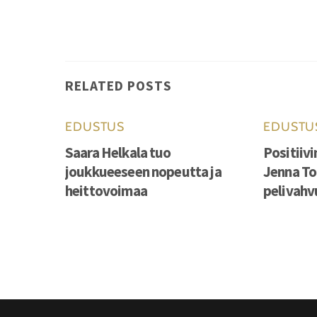
RELATED POSTS
EDUSTUS
EDUSTU
Saara Helkala tuo
Positiivi
joukkueeseen nopeutta ja
Jenna To
heittovoimaa
pelivah