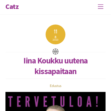
Skip
Catz
Men
to
content
11
8
2023
Iina Koukku uutena
kissapaitaan
Edustus