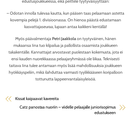
edustusjoukkueessa, eikä peittele tyytyväisyyttään:
– Odotan innolla tulevaa kautta, kun pääsen taas pelaamaan astetta
kovempia pelejä 1. divisioonassa. On hienoa päästä edustamaan
kasvattajaseuraa, lupaan antaa kaikkeni kentällä!
Myös päävalmentaja
Petri Jaakkola
on tyytyväinen, hänen
mukaansa Iina tuo kilpailua ja pallollista osaamista joukkueen
takakentälle. Kannattajat arvostavat puolestaan kokemusta, jota ei
ensi kauden nuorekkaassa pelaajaryhmässä ole liikaa. Teknisesti
taitava Iina tulee antamaan myös lisää mahdollisuuksia joukkueen
hyökkäyspeliin, mikä ilahduttaa varmasti tyylikkääseen koripalloon
tottunutta lappeenrantalaisyleisöä.
Kissat kaipaavat kavereita
Catz panostaa nuoriin – viidelle pelaajalle juniorisopimus
edustukseen