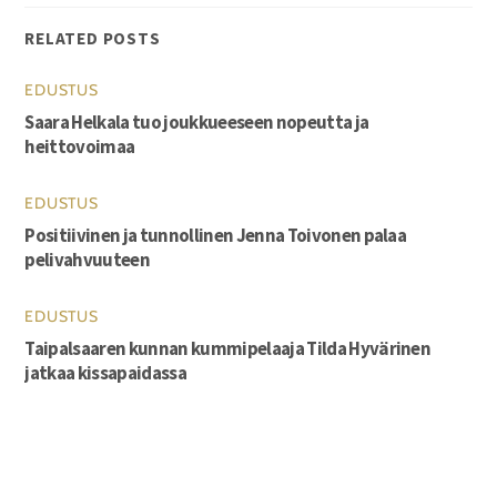
RELATED POSTS
EDUSTUS
Saara Helkala tuo joukkueeseen nopeutta ja
heittovoimaa
EDUSTUS
Positiivinen ja tunnollinen Jenna Toivonen palaa
pelivahvuuteen
EDUSTUS
Taipalsaaren kunnan kummipelaaja Tilda Hyvärinen
jatkaa kissapaidassa