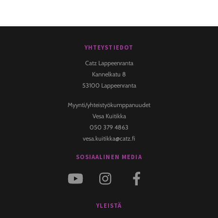
YHTEYSTIEDOT
Back
To
Catz Lappeenranta
Top
Kannelkatu 8
53100 Lappeenranta
Myynti/yhteistyökumppanuudet
Vesa Kuitikka
050 379 4863
vesa.kuitikka@catz.fi
SOSIAALINEN MEDIA
YLEISTÄ