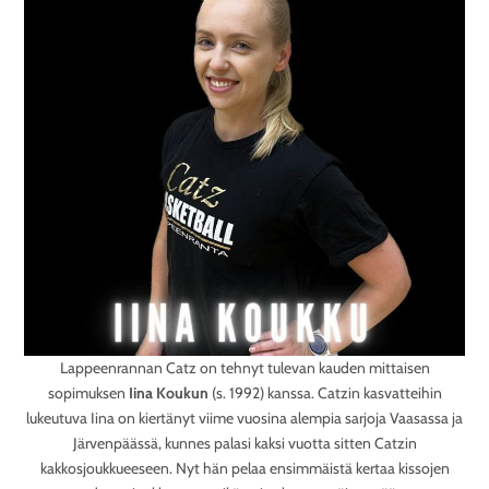
Lappeenrannan Catz on tehnyt tulevan kauden mittaisen
sopimuksen
Iina Koukun
(s. 1992) kanssa. Catzin kasvatteihin
lukeutuva Iina on kiertänyt viime vuosina alempia sarjoja Vaasassa ja
Järvenpäässä, kunnes palasi kaksi vuotta sitten Catzin
kakkosjoukkueeseen. Nyt hän pelaa ensimmäistä kertaa kissojen