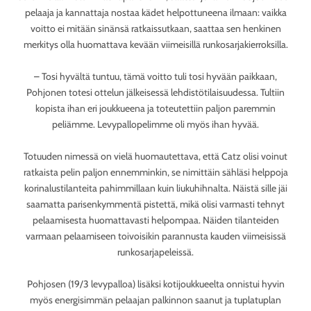
pelaaja ja kannattaja nostaa kädet helpottuneena ilmaan: vaikka
voitto ei mitään sinänsä ratkaissutkaan, saattaa sen henkinen
merkitys olla huomattava kevään viimeisillä runkosarjakierroksilla.
– Tosi hyvältä tuntuu, tämä voitto tuli tosi hyvään paikkaan,
Pohjonen totesi ottelun jälkeisessä lehdistötilaisuudessa. Tultiin
kopista ihan eri joukkueena ja toteutettiin paljon paremmin
peliämme. Levypallopelimme oli myös ihan hyvää.
Totuuden nimessä on vielä huomautettava, että Catz olisi voinut
ratkaista pelin paljon ennemminkin, se nimittäin sähläsi helppoja
korinalustilanteita pahimmillaan kuin liukuhihnalta. Näistä sille jäi
saamatta parisenkymmentä pistettä, mikä olisi varmasti tehnyt
pelaamisesta huomattavasti helpompaa. Näiden tilanteiden
varmaan pelaamiseen toivoisikin parannusta kauden viimeisissä
runkosarjapeleissä.
Pohjosen (19/3 levypalloa) lisäksi kotijoukkueelta onnistui hyvin
myös energisimmän pelaajan palkinnon saanut ja tuplatuplan