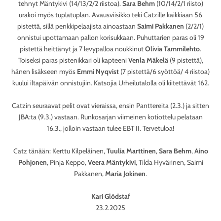
tehnyt Mäntykivi (14/13/2/2 riistoa).
Sara Behm
(10/14/2/1 riisto)
urakoi myös tuplatuplan. Avausviisikko teki Catzille kaikkiaan 56
pistettä, sillä penkkipelaajista ainoastaan
Saimi Pakkanen
(2/2/1)
onnistui upottamaan pallon korisukkaan. Puhuttarien paras oli 19
pistettä heittänyt ja 7 levypalloa noukkinut
Olivia Tammilehto
.
Toiseksi paras pistenikkari oli kapteeni
Venla Mäkelä
(9 pistettä),
hänen lisäkseen myös
Emmi Nyqvist
(7 pistettä/6 syöttöä/ 4 riistoa)
kuului iltapäivän onnistujiin. Katsojia Urheilutalolla oli kiitettävät 162.
Catzin seuraavat pelit ovat vieraissa, ensin Panttereita (2.3.) ja sitten
JBA:ta (9.3.) vastaan. Runkosarjan viimeinen kotiottelu pelataan
16.3., jolloin vastaan tulee EBT II. Tervetuloa!
Catz tänään: Kerttu Kilpeläinen,
Tuulia Marttinen
,
Sara Behm
,
Aino
Pohjonen
, Pinja Keppo,
Veera Mäntykivi
, Tilda Hyvärinen, Saimi
Pakkanen,
Maria Jokinen
.
Kari Glödstaf
23.2.2025