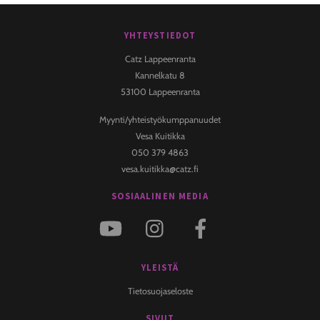
YHTEYSTIEDOT
Back
To
Catz Lappeenranta
Top
Kannelkatu 8
53100 Lappeenranta
Myynti/yhteistyökumppanuudet
Vesa Kuitikka
050 379 4863
vesa.kuitikka@catz.fi
SOSIAALINEN MEDIA
YLEISTÄ
Tietosuojaseloste
SIVUT