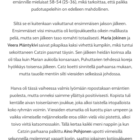
emännille mieluisat 58-54 (25-36), mikä tarkoittaa, että paikka
pudotuspeleihin on edelleen mahdollinen.
Siltä se ei kuitenkaan vaikuttanut ensimmäisen jakson jälkeen.
Ensimmäiset viisi minuuttia oli kotijoukkueelta oikein mallikasta
peliä, mutta sen jälkeen taso romahti totaalisesti.
Maria Jokinen
ja
Veera Mäntykivi
saivat pikapikaa kaksi virhettä kumpikin, mikä tuntui
sekoittaneen Catzin pasmat täysin. Sen jälkeen heidän korinsa alla
oli tilaa kuin Marian aukiolla konsanaan, Puhuttarien tehdessä koreja
hyökkäys toisensa jälkeen. Catz koetti sinnitellä parhaansa mukaan,
mutta tauolle mentiin silti vieraiden selkeässä johdossa.
Harva oli tässä vaiheessa valmis lyömään ropostakaan emäntien
puolesta, mutta onneksi saimme yllättyä positiivisesti. Kopista tuli
kentälle aivan toisenlainen joukkue, joka alkoi taistella irtopalloista
koko ryhmän voimin. Vieraiden etumatka oli kurottu pian umpeen ja
vaikka viimeiselle neljännekselle eroa olikin vielä viisi pistettä, alkoi
toivo viritä katsomossakin. Tällä kertaa kaikki meni nappiin ja kun
Catzin parhaana palkittu
Aino Pohjonen
upotti viimeisillä
sekunneilla molemmat vaparit koriin, saattoi jokainen kotijoukkueen