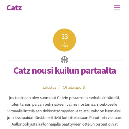
Skip
Catz
Men
to
content
23
2
2025
Catz nousi kuilun partaalta
Edustus
Otteluraportti
Jos toisinaan olen suominut Catzin pelaamista rankallakin kädellä,
olen tämän päivän pelin jälkeen valmis nostamaan joukkueelle
virtuaalisilinteriä sen tinkimättömyyden ja taistelutahdon kunniaksi,
jota kissapaidat tänään esittivät kotiottelussaan Puhuttaria vastaan.
Aallonpohjasta aallonharjalle päättyneen ottelun pisteet olivat