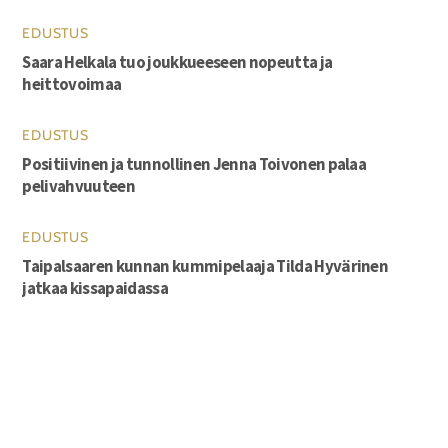
EDUSTUS
Saara Helkala tuo joukkueeseen nopeutta ja
heittovoimaa
EDUSTUS
Positiivinen ja tunnollinen Jenna Toivonen palaa
pelivahvuuteen
EDUSTUS
Taipalsaaren kunnan kummipelaaja Tilda Hyvärinen
jatkaa kissapaidassa