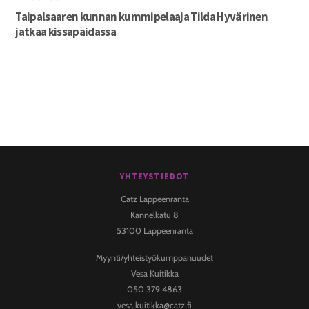
Taipalsaaren kunnan kummipelaaja Tilda Hyvärinen
jatkaa kissapaidassa
YHTEYSTIEDOT
Back
To
Catz Lappeenranta
Top
Kannelkatu 8
53100 Lappeenranta
Myynti/yhteistyökumppanuudet
Vesa Kuitikka
050 379 4863
vesa.kuitikka@catz.fi