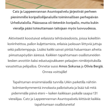
Catz ja Lappeenrannan Asuntopalvelu järjestivät perheen
pienimmille koripalloilijanaluille toiminnallisen perhepäivän
Urheilutalolla. Pääosassa oli tietenkin koripallo, mutta kukin
vierailja pääsi toteuttamaan taitojaan myös luovuudessa.
Aktiviteetit koostuivat erilaisista tehtäväradoista, joissa kokeiltiin
koriinheittoa, pallon kuljettamista, erilaisia juoksuun liittyviä juttuja
sekä pallotemppuja. Lisäksi kaikki saivat piirtää haluamiaan aiheita
piirrustuspöydän ääressä. Kaikkien tapahtumaan osallistuneiden
kesken arvottiin kaksi edustusjoukkueen pelaajien nimikirjoituksilla
varustettua pelipalloa. Onnetar suosi
Amos Sokuraa
ja
Olivia Bergiä
.
Onnea voittajille!
Tapahtuman ensimmäisellä tunnilla Urkin parketilla nähtiin
kolmisenkymmentä innokasta pallotaituria ja lisää tuli mitä
pidemmälle päivä eteni – kaiken kaikkiaan paikalle saapui 131
vierailijaa. Catz ja Lappeenrannan Asuntopalvelu kiittävät kaikkia
tapahtumaan osallistuneita!