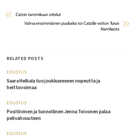
Catzin tammikuun ottelut
Vahva ensimmäinen puoliaika toi Catzille voiton Turun
Namikasta
RELATED POSTS
EDUSTUS
Saara Helkala tuo joukkueeseen nopeutta ja
heittovoimaa
EDUSTUS
Positiivinen ja tunnollinen Jenna Toivonen palaa
pelivahvuuteen
EDUSTUS