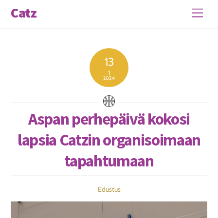
Skip
Catz
Men
to
content
13
1
2024
Aspan perhepäivä kokosi
lapsia Catzin organisoimaan
tapahtumaan
Edustus