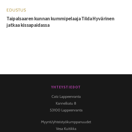
EDUSTUS
Taipalsaaren kunnan kummipelaaja Tilda Hyvärinen
jatkaa kissapaidassa
YHTEYSTIEDOT
Back
To
Catz Lappeenranta
Top
Kannelkatu 8
53100 Lappeenranta
Myynti/yhteistyökumppanuudet
Vesa Kuitikka