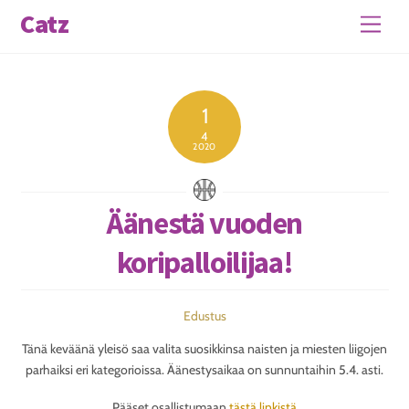
Skip
Catz
Men
to
content
1
4
2020
Äänestä vuoden
koripalloilijaa!
Edustus
Tänä keväänä yleisö saa valita suosikkinsa naisten ja miesten liigojen
parhaiksi eri kategorioissa. Äänestysaikaa on sunnuntaihin 5.4. asti.
Pääset osallistumaan
tästä linkistä