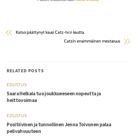
Katso päättynyt kausi Catz-tv:n kautta.
Catzin ensimmäinen mestaruus
RELATED POSTS
EDUSTUS
Saara Helkala tuo joukkueeseen nopeutta ja
heittovoimaa
EDUSTUS
Positiivinen ja tunnollinen Jenna Toivonen palaa
pelivahvuuteen