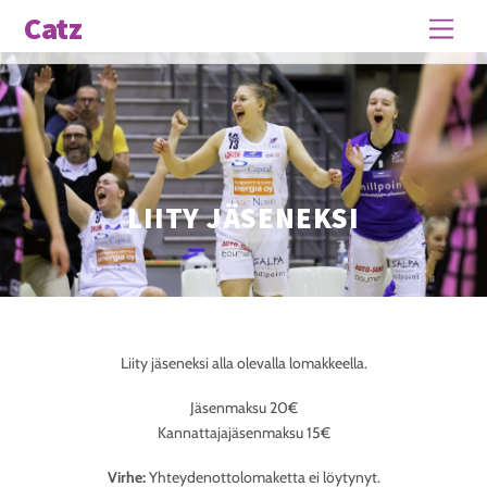
Skip
Catz
Men
to
content
LIITY JÄSENEKSI
Liity jäseneksi alla olevalla lomakkeella.
Jäsenmaksu 20€
Kannattajajäsenmaksu 15€
Virhe:
Yhteydenottolomaketta ei löytynyt.