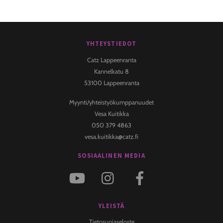
YHTEYSTIEDOT
Back
To
Catz Lappeenranta
Top
Kannelkatu 8
53100 Lappeenranta
Myynti/yhteistyökumppanuudet
Vesa Kuitikka
050 379 4863
vesa.kuitikka@catz.fi
SOSIAALINEN MEDIA
YLEISTÄ
Tietosuojaseloste