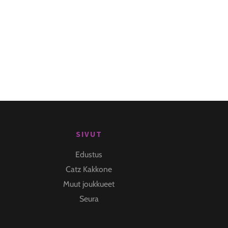
SIVUT
Edustus
Catz Kakkone
Muut joukkueet
Seura