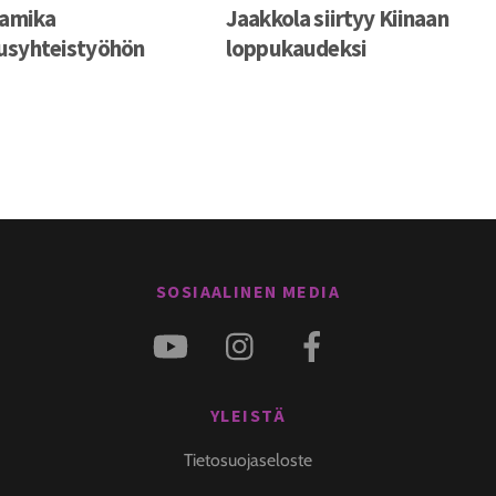
Namika
Jaakkola siirtyy Kiinaan
usyhteistyöhön
loppukaudeksi
SOSIAALINEN MEDIA
YLEISTÄ
Tietosuojaseloste