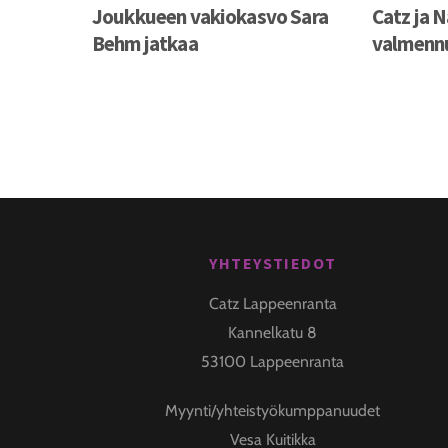
Joukkueen vakiokasvo Sara
Catz ja 
Behm jatkaa
valmenn
YHTEYSTIEDOT
Back
To
Catz Lappeenranta
Top
Kannelkatu 8
53100 Lappeenranta
Myynti/yhteistyökumppanuudet
Vesa Kuitikka