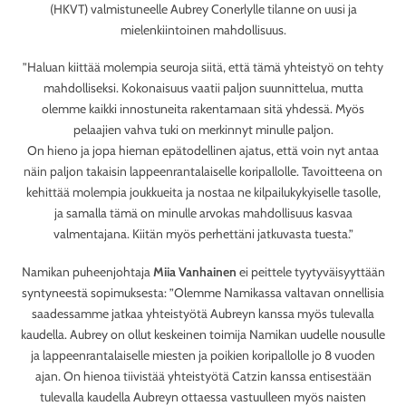
(HKVT) valmistuneelle Aubrey Conerlylle tilanne on uusi ja
mielenkiintoinen mahdollisuus.
”Haluan kiittää molempia seuroja siitä, että tämä yhteistyö on tehty
mahdolliseksi. Kokonaisuus vaatii paljon suunnittelua, mutta
olemme kaikki innostuneita rakentamaan sitä yhdessä. Myös
pelaajien vahva tuki on merkinnyt minulle paljon.
On hieno ja jopa hieman epätodellinen ajatus, että voin nyt antaa
näin paljon takaisin lappeenrantalaiselle koripallolle. Tavoitteena on
kehittää molempia joukkueita ja nostaa ne kilpailukykyiselle tasolle,
ja samalla tämä on minulle arvokas mahdollisuus kasvaa
valmentajana. Kiitän myös perhettäni jatkuvasta tuesta.”
Namikan puheenjohtaja
Miia Vanhainen
ei peittele tyytyväisyyttään
syntyneestä sopimuksesta: ”Olemme Namikassa valtavan onnellisia
saadessamme jatkaa yhteistyötä Aubreyn kanssa myös tulevalla
kaudella. Aubrey on ollut keskeinen toimija Namikan uudelle nousulle
ja lappeenrantalaiselle miesten ja poikien koripallolle jo 8 vuoden
ajan. On hienoa tiivistää yhteistyötä Catzin kanssa entisestään
tulevalla kaudella Aubreyn ottaessa vastuulleen myös naisten