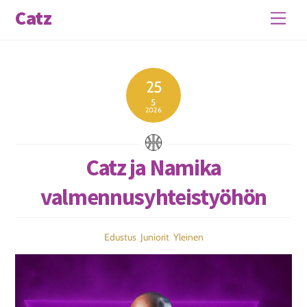
Skip
Catz
Men
to
content
25
5
2026
Catz ja Namika
valmennusyhteistyöhön
Edustus
,
Juniorit
,
Yleinen