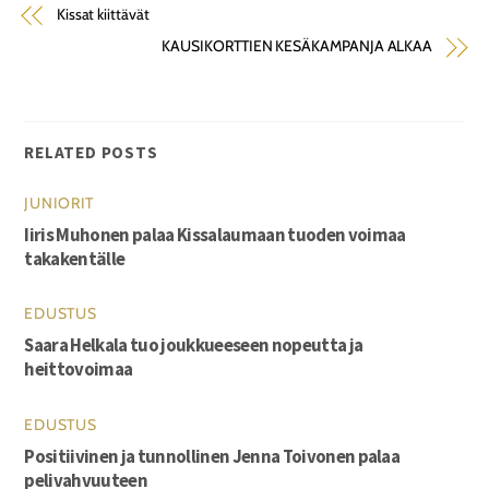
Kissat kiittävät
KAUSIKORTTIEN KESÄKAMPANJA ALKAA
RELATED POSTS
JUNIORIT
Iiris Muhonen palaa Kissalaumaan tuoden voimaa
takakentälle
EDUSTUS
Saara Helkala tuo joukkueeseen nopeutta ja
heittovoimaa
EDUSTUS
Positiivinen ja tunnollinen Jenna Toivonen palaa
pelivahvuuteen