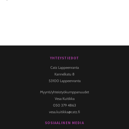
YHTEYSTIEDOT
Back
To
Catz Lappeenranta
Top
Kannelkatu 8
53100 Lappeenranta
Myynti/yhteistyökumppanuudet
Vesa Kuitikka
050 379 4863
vesa.kuitikka@catz.fi
SOSIAALINEN MEDIA