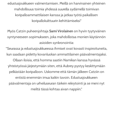
edustusjoukkueen valmentamisen. Meillä on harvinainen yhteinen
mahdollisuus toimia yhdessä suurella sydämellä toimivan
koripalloammattilaisen kanssa ja jatkaa työtä paikallisen
koripallokulttuurin kehittämiseksi”
Myös Catzin puheenjohtaja
Sami Virolainen
on hyvin tyytyväinen
syntyneeseen sopimukseen, joka mahdollistaa monien käytännön
asioiden synkronointia:
”Seurassa ja edustusjoukkueessa ihmiset ovat kovasti inspiroituneita,
kun saadaan pidetty kovanluokan ammattilainen päävalmentajaksi.
Ollaan iloisia, että homma saatiin Namikan kanssa hyvässä
yhteistyössä järjestymään siten, että Aubrey pystyy keskittymään
pelkästään koripalloon. Uskomme että tämän jälkeen Catziin on
entistä enemmän imua kaikin tavoin. Edustusjoukkueen
päävalmentaja on urheiluseuran tärkein rekrytointi ja se meni nyt
meiltä tässä kohtaa aivan nappiin.”