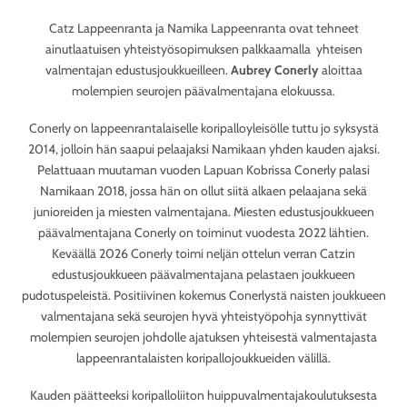
Catz Lappeenranta ja Namika Lappeenranta ovat tehneet
ainutlaatuisen yhteistyösopimuksen palkkaamalla yhteisen
valmentajan edustusjoukkueilleen.
Aubrey Conerly
aloittaa
molempien seurojen päävalmentajana elokuussa.
Conerly on lappeenrantalaiselle koripalloyleisölle tuttu jo syksystä
2014, jolloin hän saapui pelaajaksi Namikaan yhden kauden ajaksi.
Pelattuaan muutaman vuoden Lapuan Kobrissa Conerly palasi
Namikaan 2018, jossa hän on ollut siitä alkaen pelaajana sekä
junioreiden ja miesten valmentajana. Miesten edustusjoukkueen
päävalmentajana Conerly on toiminut vuodesta 2022 lähtien.
Keväällä 2026 Conerly toimi neljän ottelun verran Catzin
edustusjoukkueen päävalmentajana pelastaen joukkueen
pudotuspeleistä. Positiivinen kokemus Conerlystä naisten joukkueen
valmentajana sekä seurojen hyvä yhteistyöpohja synnyttivät
molempien seurojen johdolle ajatuksen yhteisestä valmentajasta
lappeenrantalaisten koripallojoukkueiden välillä.
Kauden päätteeksi koripalloliiton huippuvalmentajakoulutuksesta